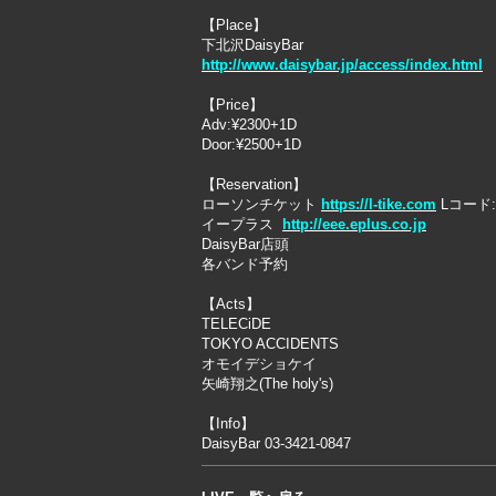
【Place】
下北沢DaisyBar
http://www.daisybar.jp/access/index.html
【Price】
Adv:¥2300+1D
Door:¥2500+1D
【Reservation】
ローソンチケット
https://l-tike.com
Lコード:
イープラス
http://eee.eplus.co.jp
DaisyBar店頭
各バンド予約
【Acts】
TELECiDE
TOKYO ACCIDENTS
オモイデショケイ
矢崎翔之(The holy's)
【Info】
DaisyBar 03-3421-0847