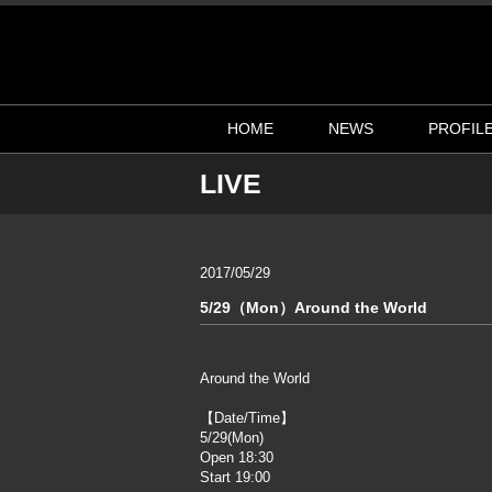
HOME
NEWS
PROFIL
LIVE
2017/05/29
5/29（Mon）Around the World
Around the World
【Date/Time】
5/29(Mon)
Open 18:30
Start 19:00