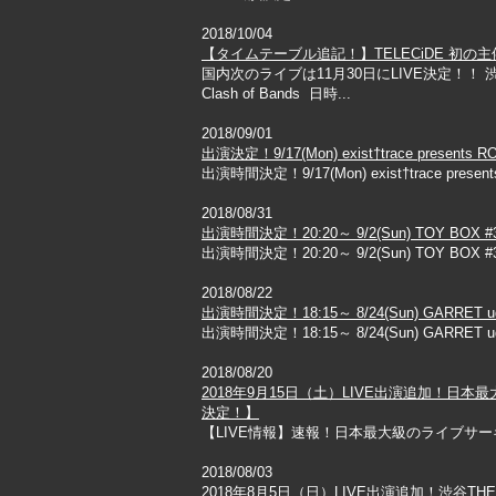
2018/10/04
【タイムテーブル追記！】TELECiDE 初の主催ライ
国内次のライブは11月30日にLIVE決定！！ 
Clash of Bands 日時...
2018/09/01
出演決定！9/17(Mon) exist†trace presents
出演時間決定！9/17(Mon) exist†trace present
2018/08/31
出演時間決定！20:20～ 9/2(Sun) TOY BOX 
出演時間決定！20:20～ 9/2(Sun) TOY BOX #3【S
2018/08/22
出演時間決定！18:15～ 8/24(Sun) GARRET uda
出演時間決定！18:15～ 8/24(Sun) GARRET udag
2018/08/20
2018年9月15日（土）LIVE出演追加！日本最
決定！】
【LIVE情報】速報！日本最大級のライブサーキット"TOK
2018/08/03
2018年8月5日（日）LIVE出演追加！渋谷THE