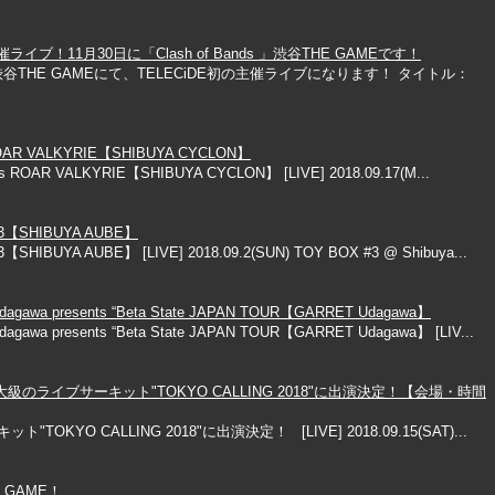
ブ！11月30日に「Clash of Bands 」渋谷THE GAMEです！
渋谷THE GAMEにて、TELECiDE初の主催ライブになります！ タイトル：
 ROAR VALKYRIE【SHIBUYA CYCLON】
s ROAR VALKYRIE【SHIBUYA CYCLON】 [LIVE] 2018.09.17(M...
#3【SHIBUYA AUBE】
HIBUYA AUBE】 [LIVE] 2018.09.2(SUN) TOY BOX #3 @ Shibuya...
gawa presents “Beta State JAPAN TOUR【GARRET Udagawa】
awa presents “Beta State JAPAN TOUR【GARRET Udagawa】 [LIV...
大級のライブサーキット"TOKYO CALLING 2018"に出演決定！【会場・時間
YO CALLING 2018"に出演決定！ [LIVE] 2018.09.15(SAT)...
 GAME！