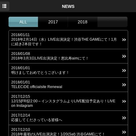
HOME
NEWS
NEWS
ALL
2017
2018
PROFILE
2018/01/11
2018年2月14日（水）LIVE出演決定！渋谷THE GAMEにて！1月
MEDIA
に続き2本目です！
LIVE
2018/01/08
2018年3月3日LIVE出演決定！恵比寿aimにて！
DISCOGRAPHY
2018/01/01
明けましておめでとうございます！
MOVIE
2018/01/01
TELECiDE officialsite Renewal
PHOTO
2017/12/15
CONTACT
12/15[FRI]22:00～インスタグラムよりLIVE配信予定あり！LIVE
on Instagram
2017/12/14
応援してくださっている皆様へ
2017/12/10
2018年最初のLIVE出演決定！1/20(Sat) 渋谷GAMEにて！